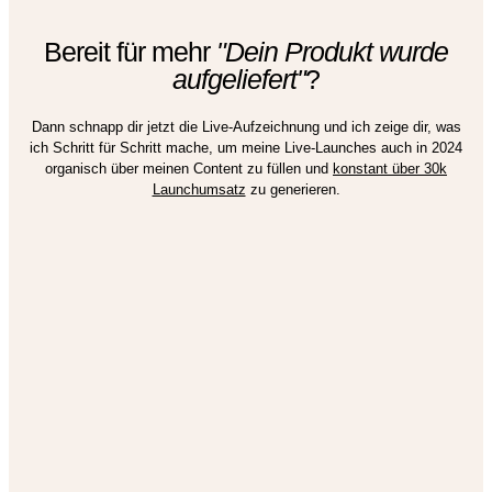
Bereit für mehr
"Dein Produkt wurde
aufgeliefert"
?
Dann schnapp dir jetzt die Live-Aufzeichnung und ich zeige dir, was
ich Schritt für Schritt mache, um meine Live-Launches auch in 2024
organisch über meinen Content zu füllen und
konstant über 30k
Launchumsatz
zu generieren.
JETZT ANMELDEN
Mit der Anmeldung erhältst du außerdem den wöchentlichen Newsletter. Du kannst dich jederzeit
mit nur einem Klick abmelden. Für das Versenden der E-Mails nutzen wir die Software Active
Datenschutzerklärung
Campaign. Alle Infos findest du in der
.