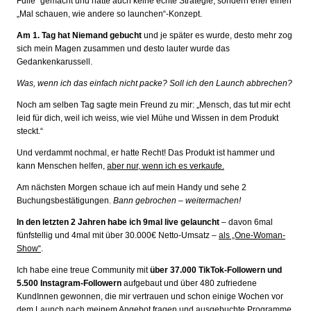
Fülle“ gemacht und hatte auch keine echte Strategie, sondern eher einen
„Mal schauen, wie andere so launchen“-Konzept.
Am 1. Tag hat Niemand gebucht
und je später es wurde, desto mehr zog
sich mein Magen zusammen und desto lauter wurde das
Gedankenkarussell.
Was, wenn ich das einfach nicht packe? Soll ich den Launch abbrechen?
Noch am selben Tag sagte mein Freund zu mir: „Mensch, das tut mir echt
leid für dich, weil ich weiss, wie viel Mühe und Wissen in dem Produkt
steckt.“
Und verdammt nochmal, er hatte Recht! Das Produkt ist hammer und
kann Menschen helfen,
aber nur, wenn ich es verkaufe.
Am nächsten Morgen schaue ich auf mein Handy und sehe 2
Buchungsbestätigungen.
Bann gebrochen – weitermachen!
I
n den letzten 2 Jahren habe ich 9mal live gelauncht
–
davon 6mal
fünfstellig und 4mal mit über 30.000€ Netto-Umsatz –
als „One-Woman-
Show“
.
Ich habe eine treue Community mit
über 37.000 TikTok-Followern und
5.500 Instagram-Followern
aufgebaut und über 480 zufriedene
KundInnen gewonnen, die mir vertrauen und schon einige Wochen vor
dem Launch nach meinem Angebot fragen und ausgebuchte Programme